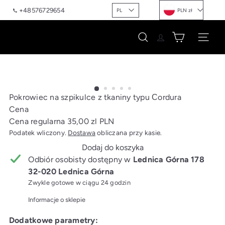
Waluta
Przejdź
Język
+48576729654
PL
PLN zł
do
treści
G
Nawigacja
Szukaj
r
i
l
l
&
Pokrowiec na szpikulce z tkaniny typu Сordura
M
Cena
a
Cena regularna
35,00 zl PLN
n
Podatek wliczony.
Dostawa
obliczana przy kasie.
g
Dodaj do koszyka
a
Odbiór osobisty dostępny w
Lednica Górna 178
l
32-020 Lednica Górna
H
Zwykle gotowe w ciągu 24 godzin
o
Informacje o sklepie
m
e
Dodatkowe parametry: