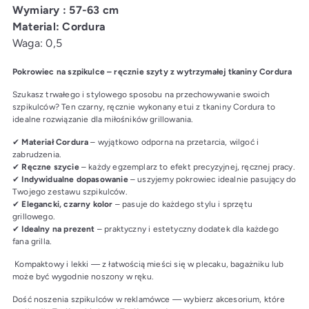
Wymiary : 57-63 cm
Material:
Cordura
Waga: 0,5
Pokrowiec na szpikulce – ręcznie szyty z wytrzymałej tkaniny Cordura
Szukasz trwałego i stylowego sposobu na przechowywanie swoich
szpikulców? Ten czarny, ręcznie wykonany etui z tkaniny Cordura to
idealne rozwiązanie dla miłośników grillowania.
✔
Materiał Cordura
– wyjątkowo odporna na przetarcia, wilgoć i
zabrudzenia.
✔
Ręczne szycie
– każdy egzemplarz to efekt precyzyjnej, ręcznej pracy.
✔
Indywidualne dopasowanie
– uszyjemy pokrowiec idealnie pasujący do
Twojego zestawu szpikulców.
✔
Elegancki, czarny kolor
– pasuje do każdego stylu i sprzętu
grillowego.
✔
Idealny na prezent
– praktyczny i estetyczny dodatek dla każdego
fana grilla.
Kompaktowy i lekki — z łatwością mieści się w plecaku, bagażniku lub
może być wygodnie noszony w ręku.
Dość noszenia szpikulców w reklamówce — wybierz akcesorium, które