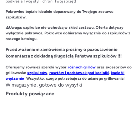
podkreśla Twój styl i chroni Twój sprzęt!
Pokrowiec będzie idealnie dopasowany do Twojego zestawu
szpikulców.
⚠️Uwaga: szpikulce nie wchodzą w skład zestawu. Oferta dotyczy
wyłącznie pokrowca.
Pokrowce dobieramy wyłącznie do szpikulców z
naszego katalogu.
Przed złożeniem zamówienia prosimy o pozostawienie
komentarza z dokładną długością Państwa szpikulców !!!
O
ferujemy również szeroki wybór
różnych grillów
oraz akcesoriów do
grillowania:
szpikulców
,
rusztów i podstawek pod kociołki
,
kociołki
,
wędzarnie
Wszystko, czego potrzebujesz do udanego grillowania!
W magazynie, gotowe do wysyłki
Produkty powiązane
Doda
do
kosz