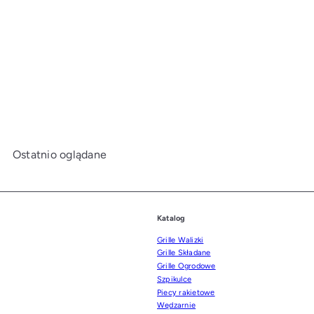
Pokrowiec na szpikulce z tkaniny typu Сordura
35,00 zl PLN
Ostatnio oglądane
Katalog
Grille Walizki
Grille Składane
Grille Ogrodowe
Szpikulce
Piecу rakietowе
Wędzarnie