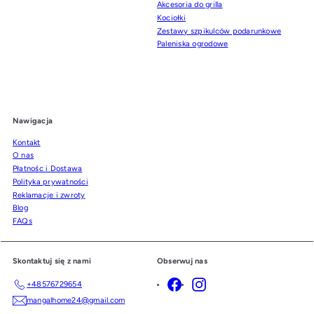
Akcesoria do grilla
Kociołki
Zestawy szpikulców podarunkowe
Paleniska ogrodowe
Nawigacja
Kontakt
O nas
Płatnośc i Dostawa
Polityka prywatności
Reklamacje i zwroty
Blog
FAQs
Skontaktuj się z nami
Obserwuj nas
Facebook
Instagram
+48576729654
mangalhome24@gmail.com